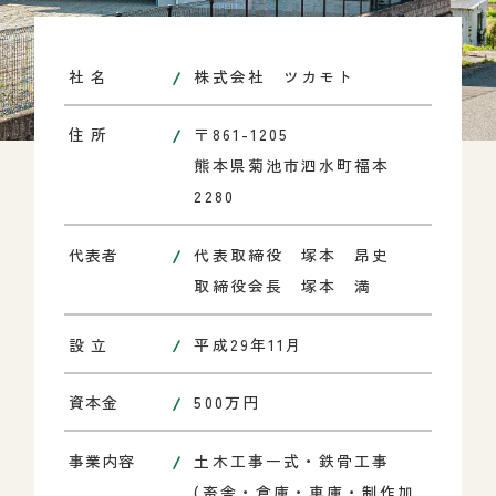
社 名
株式会社 ツカモト
住 所
〒861-1205
熊本県菊池市泗水町福本
2280
代表者
代表取締役 塚本 昂史
取締役会長 塚本 満
設 立
平成29年11月
資本金
500万円
事業内容
土木工事一式・鉄骨工事
(畜舎・倉庫・車庫・制作加